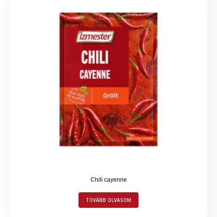
Chili cayenne
TOVÁBB OLVASOM