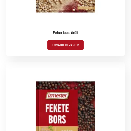
Fehér bors őrölt
TOVÁBB OLVASOM