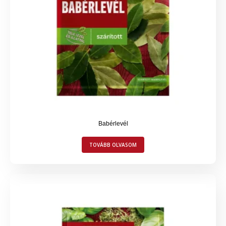
Babérlevél
TOVÁBB OLVASOM