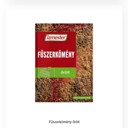
Fűszerkömény őrölt