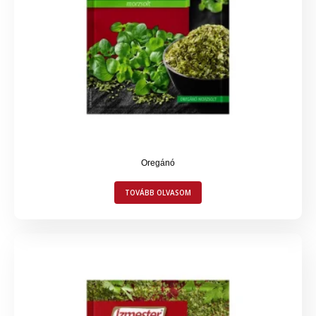
Oregánó
TOVÁBB OLVASOM