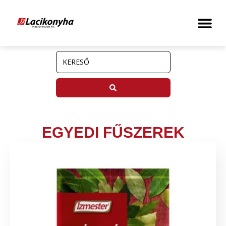
EGYEDI FŰSZEREK