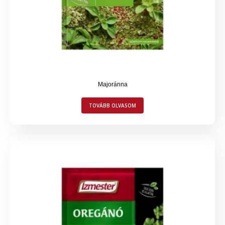
Majoránna
TOVÁBB OLVASOM