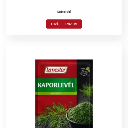
Kakukkfű
TOVÁBB OLVASOM