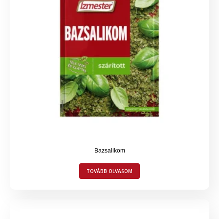
Bazsalikom
TOVÁBB OLVASOM