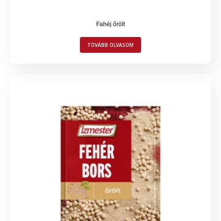
Fahéj őrölt
TOVÁBB OLVASOM