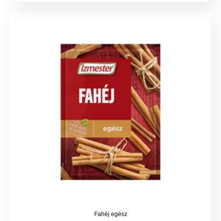
Fahéj egész