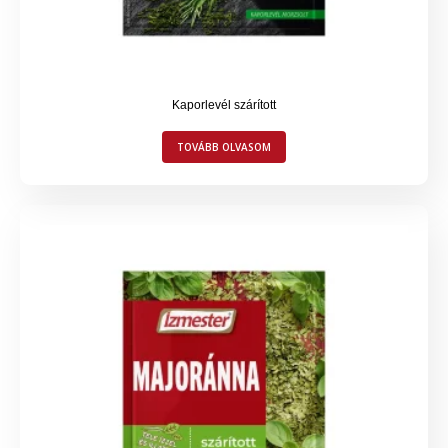
Kaporlevél szárított
TOVÁBB OLVASOM