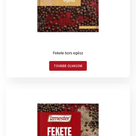
Fekete bors egész
TOVÁBB OLVASOM