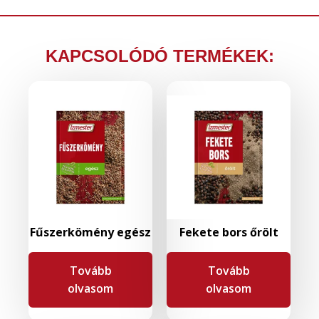
KAPCSOLÓDÓ TERMÉKEK:
Fűszerkömény egész
Fekete bors őrölt
Tovább
Tovább
olvasom
olvasom