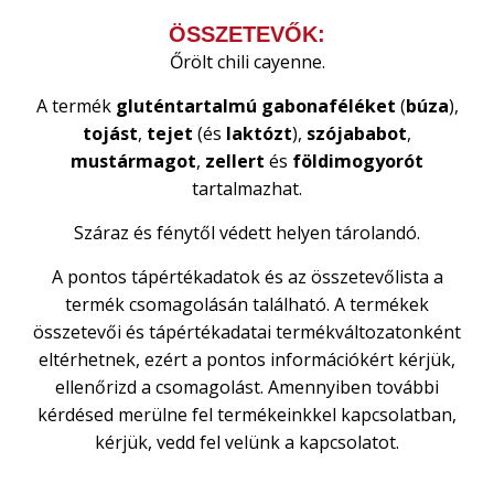
ÖSSZETEVŐK:
Őrölt chili cayenne.
A termék
gluténtartalmú
gabonaféléket
(
búza
),
tojást
,
tejet
(és
laktózt
),
szójababot
,
mustármagot
,
zellert
és
földimogyorót
tartalmazhat.
Száraz és fénytől védett helyen tárolandó.
A pontos tápértékadatok és az összetevőlista a
termék csomagolásán található. A termékek
összetevői és tápértékadatai termékváltozatonként
eltérhetnek, ezért a pontos információkért kérjük,
ellenőrizd a csomagolást. Amennyiben további
kérdésed merülne fel termékeinkkel kapcsolatban,
kérjük, vedd fel velünk a kapcsolatot.