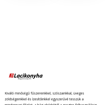
Kiváló minőségű fűszereinkkel, szószainkkal, üveges
zöldségeinkkel és ízesítőinkkel egyszerűvé tesszük a
mindennapi főzést, a házi ebédektől a gasztro felhasználásig.