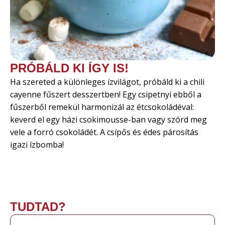
PRÓBÁLD KI ÍGY IS!
Ha szereted a különleges ízvilágot, próbáld ki a chili
cayenne fűszert desszertben! Egy csipetnyi ebből a
fűszerből remekül harmonizál az étcsokoládéval:
keverd el egy házi csokimousse-ban vagy szórd meg
vele a forró csokoládét. A csípős és édes párosítás
igazi ízbomba!
TUDTAD?