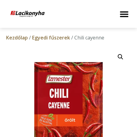
Kezdőlap
/
Egyedi fűszerek
/ Chili cayenne