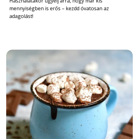
Használatakor ügyelj arra, hogy már kis
mennyiségben is erős – kezdd óvatosan az
adagolást!