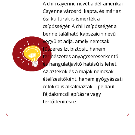
A chili cayenne nevét a dél-amerikai
Cayenne városról kapta, és már az
ősi kultúrák is ismerték a
csípősségét. A chili csípősségét a
benne található kapszaicin nevű
vegyület adja, amely nemcsak
fűszeres ízt biztosít, hanem
természetes anyagcsereserkentő
és hangulatjavító hatású is lehet.
Az aztékok és a maják nemcsak
ételízesítőként, hanem gyógyászati
célokra is alkalmazták – például
fájdalomcsillapításra vagy
fertőtlenítésre.