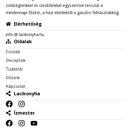
zöldségeinkkel és ízesítőinkkel egyszerűvé tesszük a
mindennapi főzést, a házi ebédektől a gasztro felhasználásig.
Elérhetőség
info @ lacikonyha.hu
Oldalak
Főoldal
Receptek
Tudástár
Rólunk
Kapcsolat
Lacikonyha
Ízmester