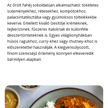
Az őrölt fahéj sokoldalúan alkalmazható: tökéletes
süteményekhez, rétesekhez, kompótokhoz,
palacsintatésztába vagy gyümölcsös töltelékekbe
keverve. Emellett kiváló ízesítője krémeknek,
tejberizsnek, fűszeres italoknak és különféle
desszertönteteknek is. Egyes világkonyhákban
húsos ragukhoz, curry-khez vagy chutney-khoz is
előszeretettel használják. A kiegyensúlyozott,
finom szemcséjű őrlemény könnyen elkeveredik
bármilyen alapban.