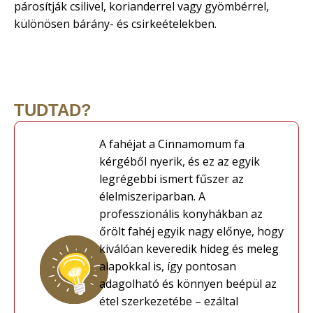
párosítják csilivel, korianderrel vagy gyömbérrel,
különösen bárány- és csirkeételekben.
TUDTAD?
A fahéjat a Cinnamomum fa
kérgéből nyerik, és ez az egyik
legrégebbi ismert fűszer az
élelmiszeriparban. A
professzionális konyhákban az
őrölt fahéj egyik nagy előnye, hogy
kiválóan keveredik hideg és meleg
alapokkal is, így pontosan
adagolható és könnyen beépül az
étel szerkezetébe – ezáltal