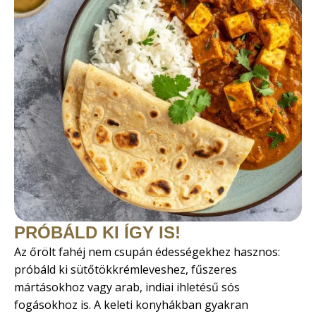
PRÓBÁLD KI ÍGY IS!
Az őrölt fahéj nem csupán édességekhez hasznos:
próbáld ki sütőtökkrémleveshez, fűszeres
mártásokhoz vagy arab, indiai ihletésű sós
fogásokhoz is. A keleti konyhákban gyakran