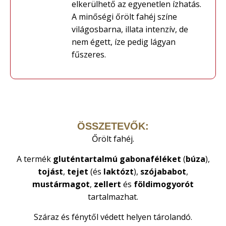
elkerülhető az egyenetlen ízhatás.
A minőségi őrölt fahéj színe
világosbarna, illata intenzív, de
nem égett, íze pedig lágyan
fűszeres.
ÖSSZETEVŐK:
Őrölt fahéj.
A termék
gluténtartalmú
gabonaféléket
(
búza
),
tojást
,
tejet
(és
laktózt
),
szójababot
,
mustármagot
,
zellert
és
földimogyorót
tartalmazhat.
Száraz és fénytől védett helyen tárolandó.