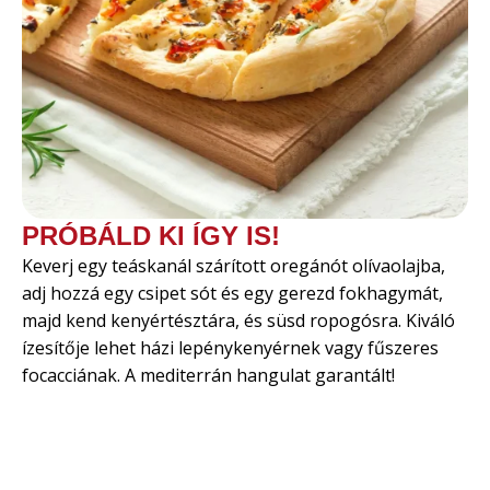
PRÓBÁLD KI ÍGY IS!
Keverj egy teáskanál szárított oregánót olívaolajba,
adj hozzá egy csipet sót és egy gerezd fokhagymát,
majd kend kenyértésztára, és süsd ropogósra. Kiváló
ízesítője lehet házi lepénykenyérnek vagy fűszeres
focacciának. A mediterrán hangulat garantált!