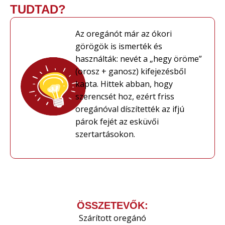
TUDTAD?
Az oregánót már az ókori
görögök is ismerték és
használták: nevét a „hegy öröme”
(orosz + ganosz) kifejezésből
kapta. Hittek abban, hogy
szerencsét hoz, ezért friss
oregánóval díszítették az ifjú
párok fejét az esküvői
szertartásokon.
ÖSSZETEVŐK:
Szárított oregánó