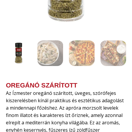
OREGÁNÓ SZÁRÍTOTT
Az Ízmester oregánó szárított, üveges, szórófejes
kiszerelésben kínál praktikus és esztétikus adagolást
a mindennapi főzéshez. Az apróra morzsolt levelek
finom illatot és karakteres ízt őriznek, amely azonnal
elrepít a mediterrán konyha világába. Ez az aromás,
enyhén kesernyés, fűszeres ízű zöldfűszer