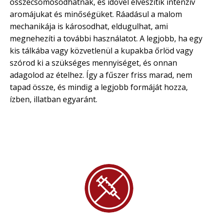
összecsomósodhatnak, és idővel elveszítik intenzív
aromájukat és minőségüket. Ráadásul a malom
mechanikája is károsodhat, eldugulhat, ami
megnehezíti a további használatot. A legjobb, ha egy
kis tálkába vagy közvetlenül a kupakba őrlöd vagy
szórod ki a szükséges mennyiséget, és onnan
adagolod az ételhez. Így a fűszer friss marad, nem
tapad össze, és mindig a legjobb formáját hozza,
ízben, illatban egyaránt.