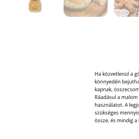
Ha közvetlenül a g
könnyedén bejuthat
kapnak, összecsomó
Ráadásul a malom m
használatot. A legj
szükséges mennyisé
össze, és mindig a 