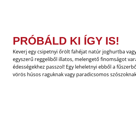
PRÓBÁLD KI ÍGY IS!
Keverj egy csipetnyi őrölt fahéjat natúr joghurtba va
egyszerű reggeliből illatos, melengető finomságot var
édességekhez passzol! Egy leheletnyi ebből a fűszerb
vörös húsos raguknak vagy paradicsomos szószoknak 