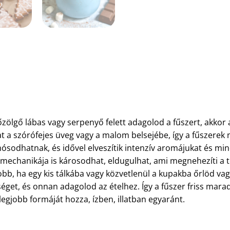
őzölgő lábas vagy serpenyő felett adagolod a fűszert, akkor 
 a szórófejes üveg vagy a malom belsejébe, így a fűszerek
sodhatnak, és idővel elveszítik intenzív aromájukat és mi
echanikája is károsodhat, eldugulhat, ami megnehezíti a 
obb, ha egy kis tálkába vagy közvetlenül a kupakba őrlöd vag
get, és onnan adagolod az ételhez. Így a fűszer friss mara
legjobb formáját hozza, ízben, illatban egyaránt.