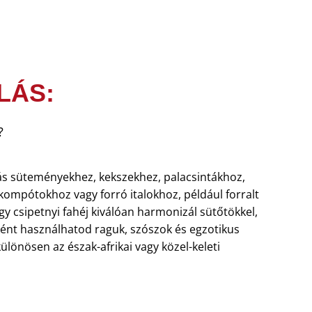
LÁS:
?
tás süteményekhez, kekszekhez, palacsintákhoz,
ompótokhoz vagy forró italokhoz, például forralt
y csipetnyi fahéj kiválóan harmonizál sütőtökkel,
rként használhatod raguk, szószok és egzotikus
ülönösen az észak-afrikai vagy közel-keleti