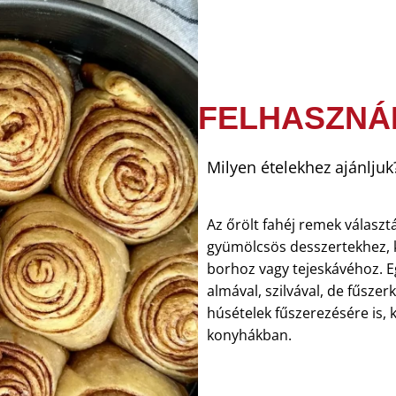
FELHASZNÁ
Milyen ételekhez ajánljuk
Az őrölt fahéj remek válasz
gyümölcsös desszertekhez, k
borhoz vagy tejeskávéhoz. Eg
almával, szilvával, de fűsze
húsételek fűszerezésére is, k
konyhákban.