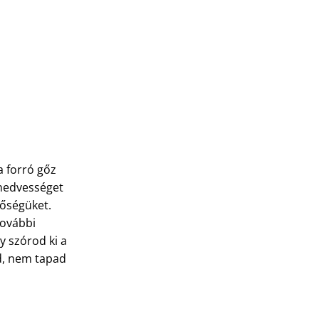
a forró gőz
 nedvességet
nőségüket.
további
y szórod ki a
d, nem tapad