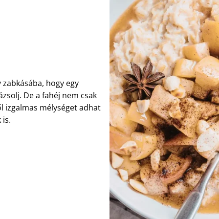
gy zabkásába, hogy egy
ázsolj. De a fahéj nem csak
ől izgalmas mélységet adhat
is.