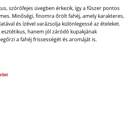
kus, szórófejes üvegben érkezik, így a fűszer pontos
es. Minőségi, finomra őrölt fahéj, amely karakteres,
atával és ízével varázsolja különlegessé az ételeket.
 esztétikus, hanem jól záródó kupakjának
őrzi a fahéj frissességét és aromáját is.
rint