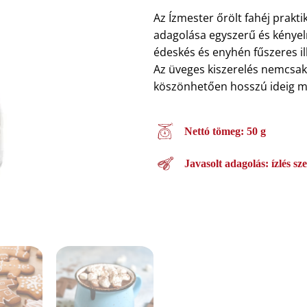
Az Ízmester őrölt fahéj prakti
adagolása egyszerű és kényelm
édeskés és enyhén fűszeres ill
Az üveges kiszerelés nemcsak
köszönhetően hosszú ideig meg
Nettó tömeg: 50 g
Javasolt adagolás: ízlés sze