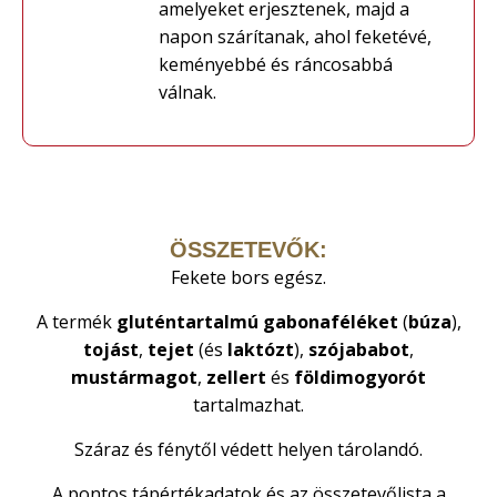
amelyeket erjesztenek, majd a
napon szárítanak, ahol feketévé,
keményebbé és ráncosabbá
válnak.
ÖSSZETEVŐK:
Fekete bors egész.
A termék
gluténtartalmú
gabonaféléket
(
búza
),
tojást
,
tejet
(és
laktózt
),
szójababot
,
mustármagot
,
zellert
és
földimogyorót
tartalmazhat.
Száraz és fénytől védett helyen tárolandó.
A pontos tápértékadatok és az összetevőlista a