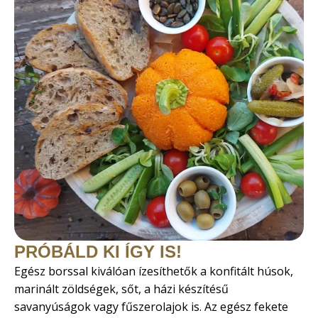
PRÓBÁLD KI ÍGY IS!
Egész borssal kiválóan ízesíthetők a konfitált húsok,
marinált zöldségek, sőt, a házi készítésű
savanyúságok vagy fűszerolajok is. Az egész fekete