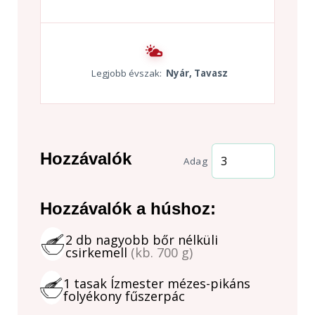
Legjobb évszak:
Nyár, Tavasz
Hozzávalók
Adag
Hozzávalók a húshoz:
2
db
nagyobb bőr nélküli
csirkemell
(kb. 700 g)
1
tasak
Ízmester mézes-pikáns
folyékony fűszerpác