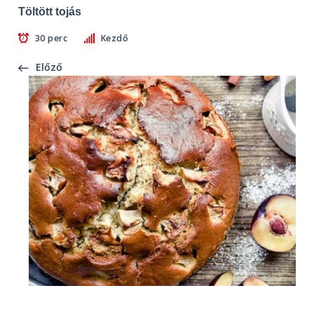
Töltött tojás
30 perc
Kezdő
Előző