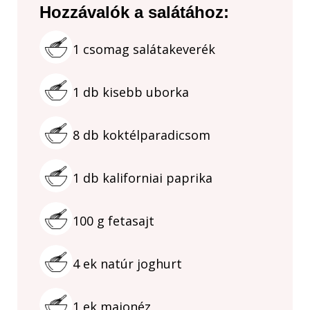
Hozzávalók a salátához:
1
csomag
salátakeverék
1
db
kisebb uborka
8
db
koktélparadicsom
1
db
kaliforniai paprika
100
g
fetasajt
4
ek
natúr joghurt
1
ek
majonéz