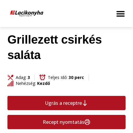
Grillezett csirkés
saláta
Adag:
3
Teljes Idő:
30 perc
Nehézség:
Kezdő
Ugrás a receptre
Recept nyomtatás