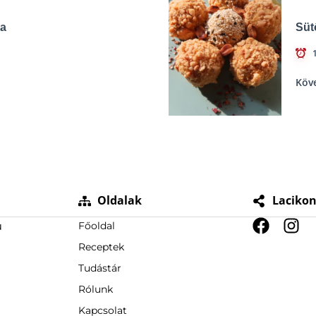
ta
Süt
Köv
Oldalak
Laciko
u
Főoldal
Receptek
Tudástár
Rólunk
Kapcsolat