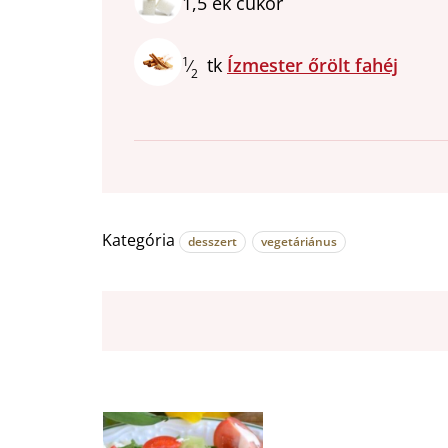
1,5
ek
cukor
1
tk
Ízmester őrölt fahéj
⁄
2
Kategória
desszert
vegetáriánus