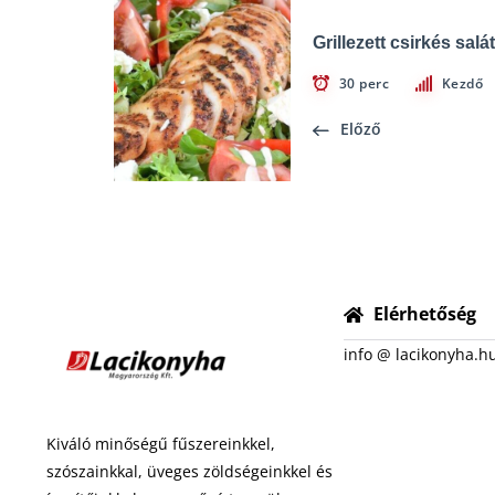
Grillezett csirkés salá
30 perc
Kezdő
Előző
Elérhetőség
info @ lacikonyha.h
Kiváló minőségű fűszereinkkel,
szószainkkal, üveges zöldségeinkkel és