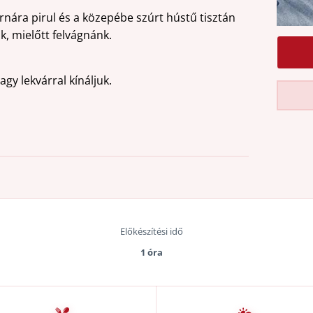
arnára pirul és a közepébe szúrt hústű tisztán
k, mielőtt felvágnánk.
gy lekvárral kínáljuk.
Előkészítési idő
1 óra