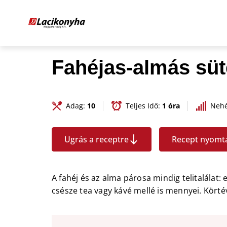
Fahéjas-almás sü
Adag:
10
Teljes Idő:
1 óra
Nehé
Ugrás a receptre
Recept nyomt
A fahéj és az alma párosa mindig telitalálat:
csésze tea vagy kávé mellé is mennyei. Körtév