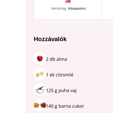
Nehézség:
Középszint
Hozzávalók
2
db
alma
1
ek
citromlé
125
g
puha vaj
140
g
barna cukor