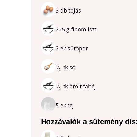
3
db
tojás
225
g
finomliszt
2
ek
sütőpor
1
tk
só
⁄
2
1
tk
őrölt fahéj
⁄
2
5
ek
tej
Hozzávalók a sütemény dís