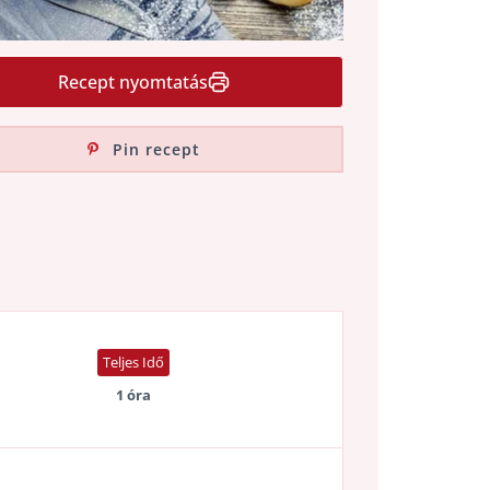
Recept nyomtatás
Pin recept
Teljes Idő
1 óra