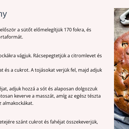
ny
lőször a sütőt előmelegítjük 170 fokra, és
ortaformát.
kákra vágjuk. Rácsepegtetjük a citromlevet és
at és a cukrot. A tojásokat verjük fel, majd adjuk
ahéjat, adjuk hozzá a sót és alaposan dolgozzuk
atosan keverve a masszát, amíg az egész tészta
az almakockákat.
tejére szánt cukrot és fahéjat összekeverjük,