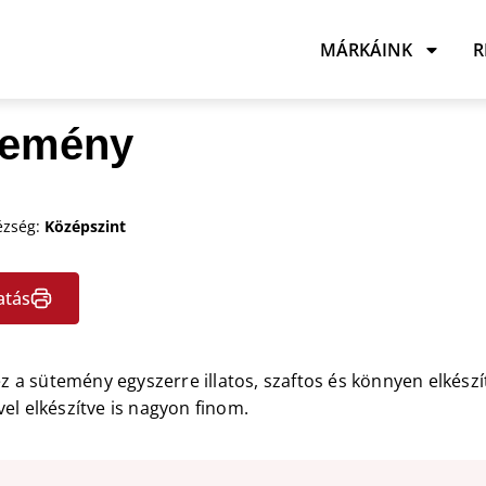
MÁRKÁINK
R
temény
zség:
Középszint
atás
 ez a sütemény egyszerre illatos, szaftos és könnyen elkész
el elkészítve is nagyon finom.