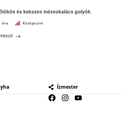
őtökös és kekszes mézeskalács golyók
1 óra
Középszint
etkező
nyha
Ízmester