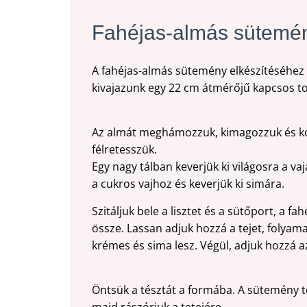
Fahéjas-almás sütemé
A fahéjas-almás sütemény elkészítéséhez e
kivajazunk egy 22 cm átmérőjű kapcsos t
Az almát meghámozzuk, kimagozzuk és koc
félretesszük.
Egy nagy tálban keverjük ki világosra a vaj
a cukros vajhoz és keverjük ki simára.
Szitáljuk bele a lisztet és a sütőport, a f
össze. Lassan adjuk hozzá a tejet, folyam
krémes és sima lesz. Végül, adjuk hozzá 
Öntsük a tésztát a formába. A sütemény te