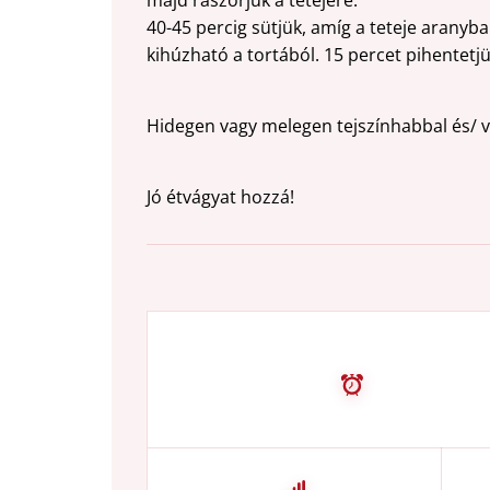
majd rászórjuk a tetejére.
40-45 percig sütjük, amíg a teteje aranyb
kihúzható a tortából. 15 percet pihentetjü
Hidegen vagy melegen tejszínhabbal és/ va
Jó étvágyat hozzá!