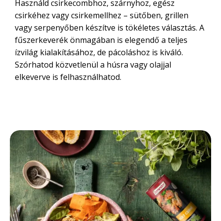
Használd csirkecombhoz, szárnyhoz, egész
csirkéhez vagy csirkemellhez – sütőben, grillen
vagy serpenyőben készítve is tökéletes választás. A
fűszerkeverék önmagában is elegendő a teljes
ízvilág kialakításához, de pácoláshoz is kiváló.
Szórhatod közvetlenül a húsra vagy olajjal
elkeverve is felhasználhatod.