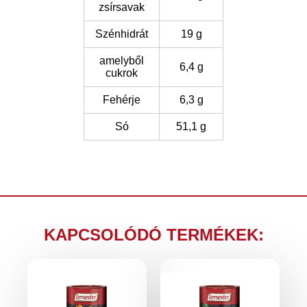
zsírsavak
Szénhidrát
19 g
amelyből
6,4 g
cukrok
Fehérje
6,3 g
Só
51,1 g
KAPCSOLÓDÓ TERMÉKEK: