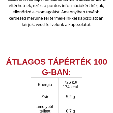
eltérhetnek, ezért a pontos információkért kérjük,
ellenőrizd a csomagolást. Amennyiben további
kérdésed merülne fel termékeinkkel kapcsolatban,
kérjük, vedd fel velünk a kapcsolatot.
ÁTLAGOS TÁPÉRTÉK 100
G-BAN:
726 kJ/
Energia
174 kcal
Zsír
5,2 g
amelyből
telített
0,7 g