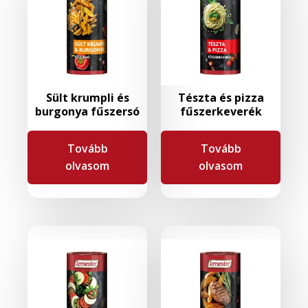
Sült krumpli és
Tészta és pizza
burgonya fűszersó
fűszerkeverék
Tovább
Tovább
olvasom
olvasom