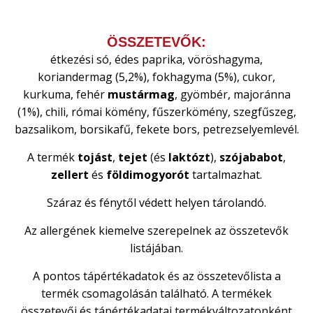
ÖSSZETEVŐK:
étkezési só, édes paprika, vöröshagyma,
koriandermag (5,2%), fokhagyma (5%), cukor,
kurkuma, fehér
mustármag
, gyömbér, majoránna
(1%), chili, római kömény, fűszerkömény, szegfűszeg,
bazsalikom, borsikafű, fekete bors, petrezselyemlevél.
A termék
tojást
,
tejet
(és
laktózt
),
szójababot
,
zellert
és
földimogyorót
tartalmazhat.
Száraz és fénytől védett helyen tárolandó.
Az allergének kiemelve szerepelnek az összetevők
listájában.
A pontos tápértékadatok és az összetevőlista a
termék csomagolásán található. A termékek
összetevői és tápértékadatai termékváltozatonként