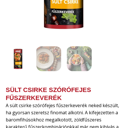
SÜLT CSIRKE SZÓRÓFEJES
FŰSZERKEVERÉK
A sült csirke szórófejes fűszerkeverék neked készült,
ha gyorsan szeretsz finomat alkotni. A kifejezetten a
baromfihúsokhoz megalkotott, zöldfűszeres
karakterű fűszerkombinációnkkal már nem kihívás a