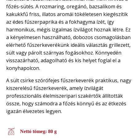
főzés-sütés. A rozmaring, oregánó, bazsalikom és
kakukkfű friss, illatos aromái tökéletesen kiegészítik
az édes fűszerpaprika és a fokhagyma ízét, így
harmonikus, mégis izgalmas ízvilágot hoznak létre. Ez
a kényelmesen használható, dobozos csomagolásban
elérhető fűszerkeverékünk ideális választás grillezett,
sült vagy párolt szárnyas fogásokhoz. Könnyedén
visszazárható, adagolható és kis helyet foglal el a
konyhapolcon.
A sült csirke szórófejes fűszerkeverék praktikus, nagy
kiszerelésű fűszerkeverék, amely ízvilágát
professzionális élelmiszeripari szakértők állították
össze, hogy számodra a főzés könnyű és az étkezés
igazán élvezetes legyen.
Nettó tömeg: 80 g