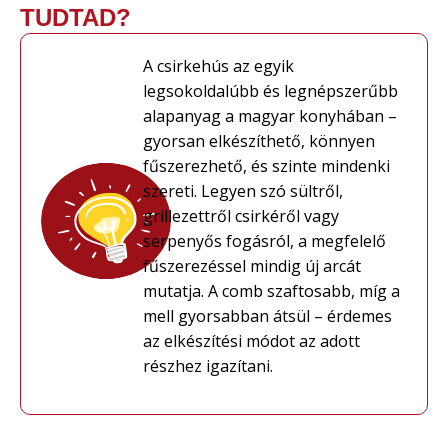
TUDTAD?
A csirkehús az egyik
legsokoldalúbb és legnépszerűbb
alapanyag a magyar konyhában –
gyorsan elkészíthető, könnyen
fűszerezhető, és szinte mindenki
szereti. Legyen szó sültről,
grillezettről csirkéről vagy
serpenyős fogásról, a megfelelő
fűszerezéssel mindig új arcát
mutatja. A comb szaftosabb, míg a
mell gyorsabban átsül – érdemes
az elkészítési módot az adott
részhez igazítani.