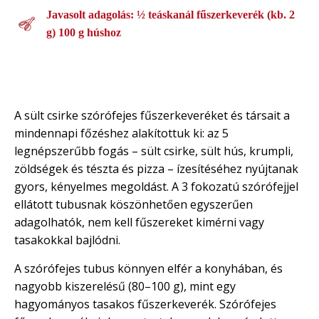
Javasolt adagolás: ½ teáskanál fűszerkeverék (kb. 2
g) 100 g húshoz
A sült csirke szórófejes fűszerkeveréket és társait a
mindennapi főzéshez alakítottuk ki: az 5
legnépszerűbb fogás – sült csirke, sült hús, krumpli,
zöldségek és tészta és pizza – ízesítéséhez nyújtanak
gyors, kényelmes megoldást. A 3 fokozatú szórófejjel
ellátott tubusnak köszönhetően egyszerűen
adagolhatók, nem kell fűszereket kimérni vagy
tasakokkal bajlódni.
A szórófejes tubus könnyen elfér a konyhában, és
nagyobb kiszerelésű (80–100 g), mint egy
hagyományos tasakos fűszerkeverék. Szórófejes