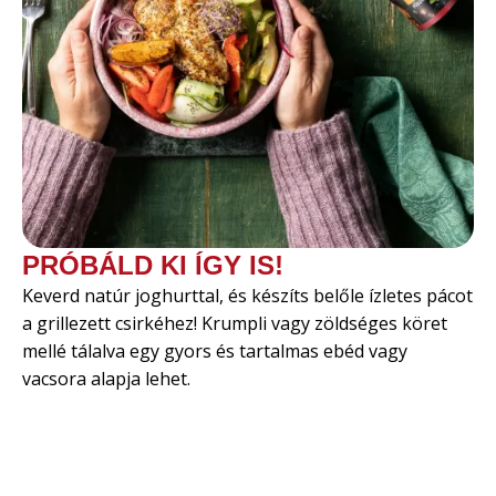
PRÓBÁLD KI ÍGY IS!
Keverd natúr joghurttal, és készíts belőle ízletes pácot
a grillezett csirkéhez! Krumpli vagy zöldséges köret
mellé tálalva egy gyors és tartalmas ebéd vagy
vacsora alapja lehet.