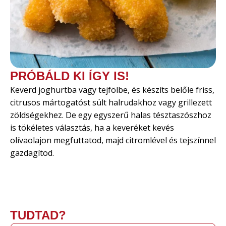
PRÓBÁLD KI ÍGY IS!
Keverd joghurtba vagy tejfölbe, és készíts belőle friss,
citrusos mártogatóst sült halrudakhoz vagy grillezett
zöldségekhez. De egy egyszerű halas tésztaszószhoz
is tökéletes választás, ha a keveréket kevés
olívaolajon megfuttatod, majd citromlével és tejszínnel
gazdagítod.
TUDTAD?