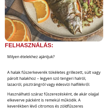
FELHASZNÁLÁS:
Milyen ételekhez ajánljuk?
A halak fűszerkeverék tökéletes grillezett, sült vagy
párolt halakhoz – legyen szó tengeri halról,
lazacról, pisztrángról vagy édesvízi halfilékről.
Használható száraz fűszerezésként, de akár olajjal
elkeverve pácként is remekül működik. A
keverékben lévő citromos és zöldfűszeres