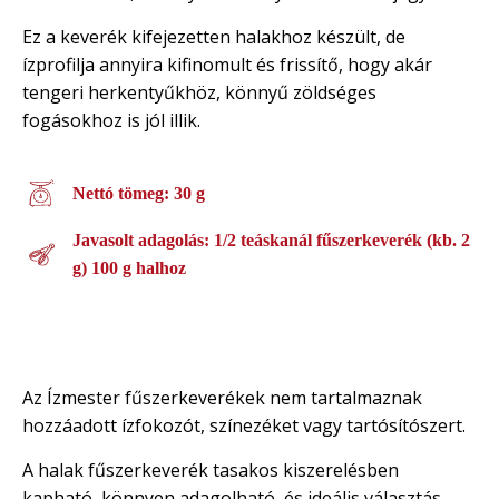
Ez a keverék kifejezetten halakhoz készült, de
ízprofilja annyira kifinomult és frissítő, hogy akár
tengeri herkentyűkhöz, könnyű zöldséges
fogásokhoz is jól illik.
Nettó tömeg: 30 g
Javasolt adagolás: 1/2 teáskanál fűszerkeverék (kb. 2
g) 100 g halhoz
Az Ízmester fűszerkeverékek nem tartalmaznak
hozzáadott ízfokozót, színezéket vagy tartósítószert.
A halak fűszerkeverék tasakos kiszerelésben
kapható, könnyen adagolható, és ideális választás