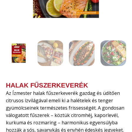
HALAK FŰSZERKEVERÉK
Az Ízmester halak fűszerkeverék gazdag és üdítően
citrusos ízvilágával emeli ki a halételek és tenger
gyümölcseinek természetes frissességét. A gondosan
válogatott fűszerek – köztük citromhéj, kaporlevél,
kurkuma és rozmaring – harmonikus egyensúlyba
hozzák a sós, savanykás és enyhén édeskés jegyeket.