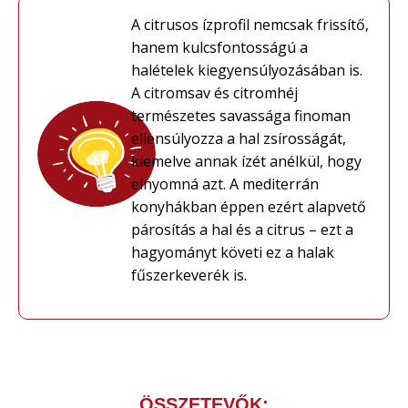
A citrusos ízprofil nemcsak frissítő,
hanem kulcsfontosságú a
halételek kiegyensúlyozásában is.
A citromsav és citromhéj
természetes savassága finoman
ellensúlyozza a hal zsírosságát,
kiemelve annak ízét anélkül, hogy
elnyomná azt. A mediterrán
konyhákban éppen ezért alapvető
párosítás a hal és a citrus – ezt a
hagyományt követi ez a halak
fűszerkeverék is.
ÖSSZETEVŐK: