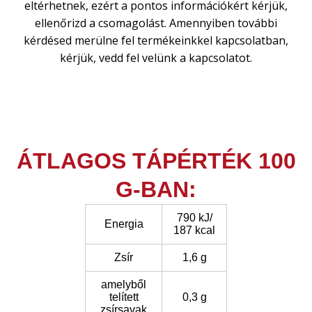
eltérhetnek, ezért a pontos információkért kérjük,
ellenőrizd a csomagolást. Amennyiben további
kérdésed merülne fel termékeinkkel kapcsolatban,
kérjük, vedd fel velünk a kapcsolatot.
ÁTLAGOS TÁPÉRTÉK 100
G-BAN:
790 kJ/
Energia
187 kcal
Zsír
1,6 g
amelyből
telített
0,3 g
zsírsavak