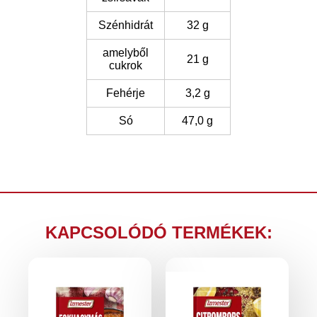
Szénhidrát
32 g
amelyből
21 g
cukrok
Fehérje
3,2 g
Só
47,0 g
KAPCSOLÓDÓ TERMÉKEK: