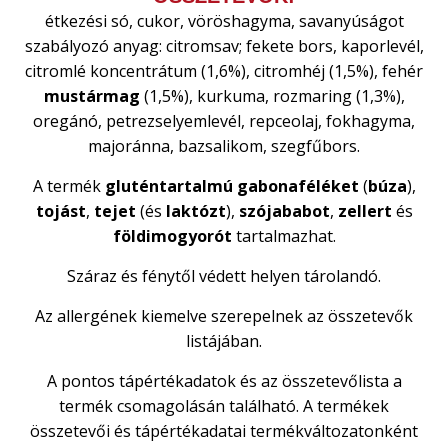
étkezési só, cukor, vöröshagyma, savanyúságot
szabályozó anyag: citromsav; fekete bors, kaporlevél,
citromlé koncentrátum (1,6%), citromhéj (1,5%), fehér
mustármag
(1,5%), kurkuma, rozmaring (1,3%),
oregánó, petrezselyemlevél, repceolaj, fokhagyma,
majoránna, bazsalikom, szegfűbors.
A termék
gluténtartalmú
gabonaféléket
(
búza
),
tojást
,
tejet
(és
laktózt
),
szójababot
,
zellert
és
földimogyorót
tartalmazhat.
Száraz és fénytől védett helyen tárolandó.
Az allergének kiemelve szerepelnek az összetevők
listájában.
A pontos tápértékadatok és az összetevőlista a
termék csomagolásán található. A termékek
összetevői és tápértékadatai termékváltozatonként