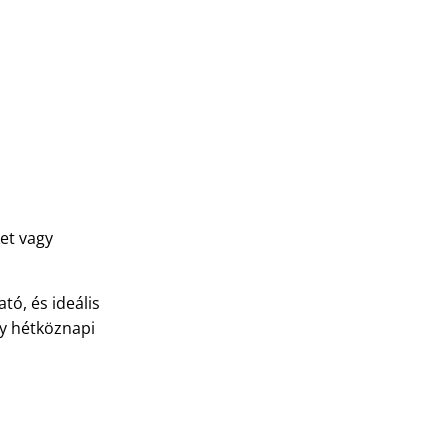
et vagy
ó, és ideális
gy hétköznapi