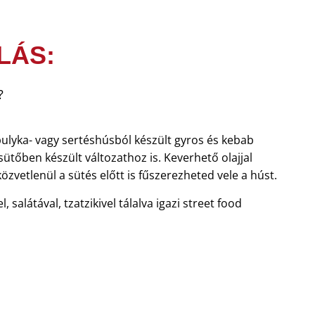
LÁS:
?
 pulyka- vagy sertéshúsból készült gyros és kebab
sütőben készült változathoz is. Keverhető olajjal
özvetlenül a sütés előtt is fűszerezheted vele a húst.
, salátával, tzatzikivel tálalva igazi street food