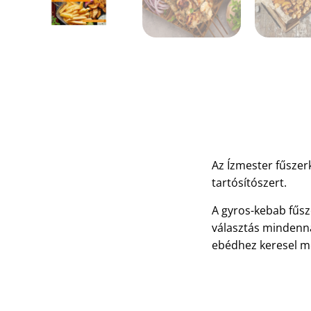
Az Ízmester fűszer
tartósítószert.
A gyros-kebab fűsz
választás mindenna
ebédhez keresel me