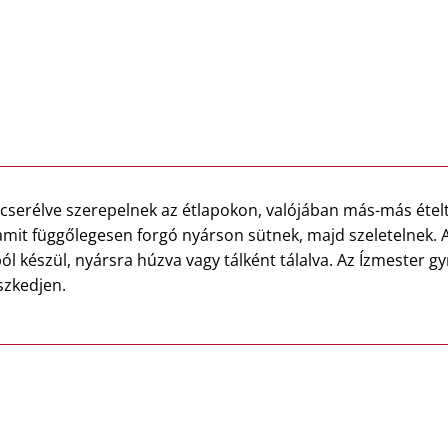
lcserélve szerepelnek az étlapokon, valójában más-más ételt
amit függőlegesen forgó nyárson sütnek, majd szeletelnek. A
l készül, nyársra húzva vagy tálként tálalva. Az Ízmester gy
szkedjen.