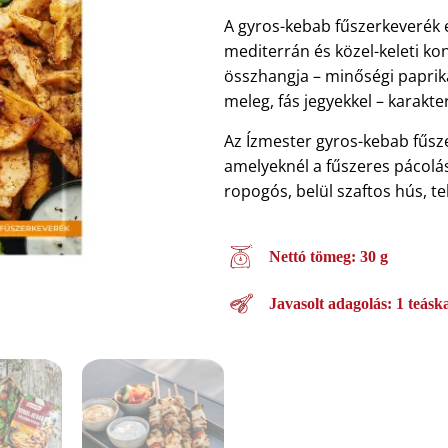
A gyros-kebab fűszerkeverék e
mediterrán és közel-keleti ko
összhangja – minőségi paprik
meleg, fás jegyekkel – karakte
Az Ízmester gyros-kebab fűsze
amelyeknél a fűszeres pácolás
ropogós, belül szaftos hús, tel
Nettó tömeg: 30 g
Javasolt adagolás: 1 teásk