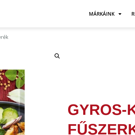
MÁRKÁINK
R
erék
GYROS-
FŰSZER