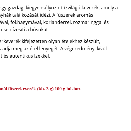
gy gazdag, kiegyensúlyozott ízvilágú keverék, amely a
nyhák találkozását idézi. A fűszerek aromás
ával, fokhagymával, korianderrel, rozmaringgal és
resen ízesíti a húsokat.
rkeverék kifejezetten olyan ételekhez készült,
 adja meg az étel lényegét. A végeredmény: kívül
t és autentikus ízekkel.
anál fűszerkeverék (kb. 3 g) 100 g húshoz