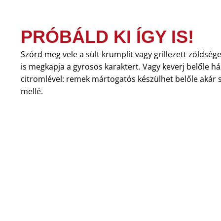
PRÓBÁLD KI ÍGY IS!
Szórd meg vele a sült krumplit vagy grillezett zöldség
is megkapja a gyrosos karaktert. Vagy keverj belőle há
citromlével: remek mártogatós készülhet belőle akár 
mellé.