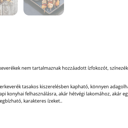
keverékek nem tartalmaznak hozzáadott ízfokozót, színezék
erkeverék tasakos kiszerelésben kapható, könnyen adagolhat
pi konyhai felhasználásra, akár hétvégi lakomához, akár e
gbízható, karakteres ízeket..