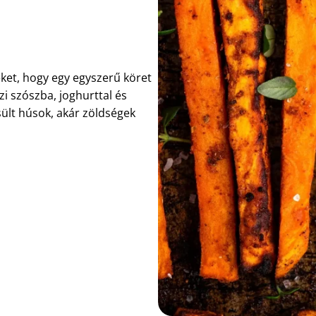
eket, hogy egy egyszerű köret
zi szószba, joghurttal és
sült húsok, akár zöldségek