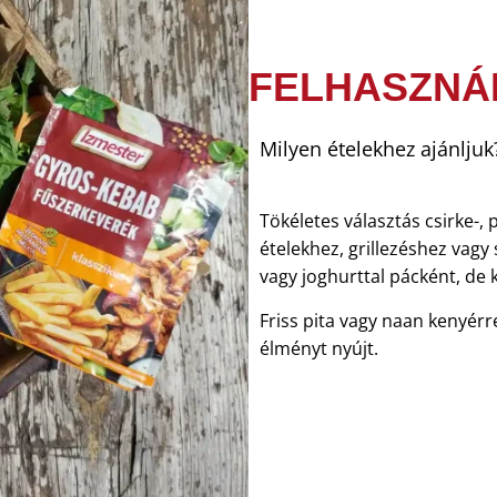
FELHASZNÁ
Milyen ételekhez ajánljuk
Tökéletes választás csirke-,
ételekhez, grillezéshez vagy 
vagy joghurttal pácként, de k
Friss pita vagy naan kenyérrel
élményt nyújt.