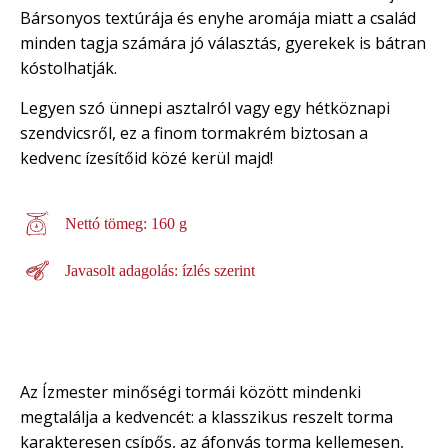
Bársonyos textúrája és enyhe aromája miatt a család
minden tagja számára jó választás, gyerekek is bátran
kóstolhatják.
Legyen szó ünnepi asztalról vagy egy hétköznapi
szendvicsről, ez a finom tormakrém biztosan a
kedvenc ízesítőid közé kerül majd!
Nettó tömeg: 160 g
Javasolt adagolás: ízlés szerint
Az Ízmester minőségi tormái között mindenki
megtalálja a kedvencét: a klasszikus reszelt torma
karakteresen csípős, az áfonyás torma kellemesen,