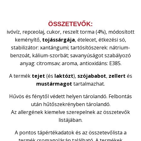
ÖSSZETEVŐK:
ivóvíz, repceolaj, cukor, reszelt torma (4%), módosított
keményítő,
tojássárgája
, ételecet, étkezési só,
stabilizátor: xantángumi; tartósítószerek: nátrium-
benzoát, kálium-szorbát; savanyúságot szabályozó
anyag: citromsav; aroma, antioxidáns: E385.
A termék
tejet
(és
laktózt
),
szójababot
,
zellert
és
mustármagot
tartalmazhat.
Hűvös és fénytől védett helyen tárolandó. Felbontás
után hűtőszekrényben tárolandó.
Az allergének kiemelve szerepelnek az összetevők
listájában.
A pontos tápértékadatok és az összetevőlista a
termék csomagolásán található. A termékek