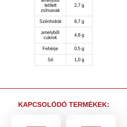
amelyből
telített
2,7 g
zsírsavak
Szénhidrát
8,7 g
amelyből
4,8 g
cukrok
Fehérje
0,5 g
Só
1,0 g
KAPCSOLÓDÓ TERMÉKEK: