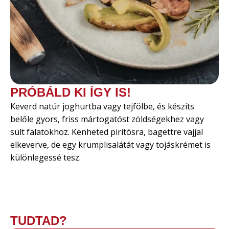
PRÓBÁLD KI ÍGY IS!
Keverd natúr joghurtba vagy tejfölbe, és készíts
belőle gyors, friss mártogatóst zöldségekhez vagy
sült falatokhoz. Kenheted pirítósra, bagettre vajjal
elkeverve, de egy krumplisalátát vagy tojáskrémet is
különlegessé tesz.
TUDTAD?