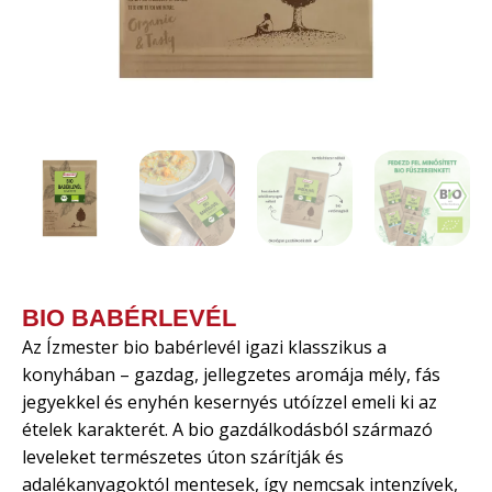
BIO BABÉRLEVÉL
Az Ízmester bio babérlevél igazi klasszikus a
konyhában – gazdag, jellegzetes aromája mély, fás
jegyekkel és enyhén kesernyés utóízzel emeli ki az
ételek karakterét. A bio gazdálkodásból származó
leveleket természetes úton szárítják és
adalékanyagoktól mentesek, így nemcsak intenzívek,