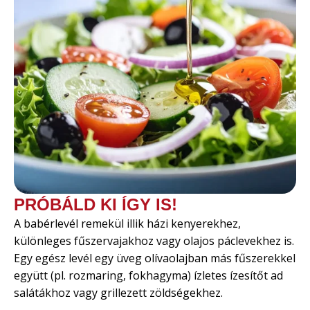
PRÓBÁLD KI ÍGY IS!
A babérlevél remekül illik házi kenyerekhez,
különleges fűszervajakhoz vagy olajos páclevekhez is.
Egy egész levél egy üveg olívaolajban más fűszerekkel
együtt (pl. rozmaring, fokhagyma) ízletes ízesítőt ad
salátákhoz vagy grillezett zöldségekhez.