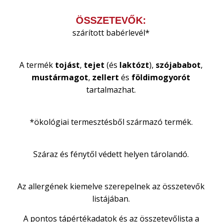
ÖSSZETEVŐK:
szárított babérlevél*
A termék
tojást
,
tejet
(és
laktózt
),
szójababot
,
mustármagot
,
zellert
és
földimogyorót
tartalmazhat.
*ökológiai termesztésből származó termék.
Száraz és fénytől védett helyen tárolandó.
Az allergének kiemelve szerepelnek az összetevők
listájában.
A pontos tápértékadatok és az összetevőlista a