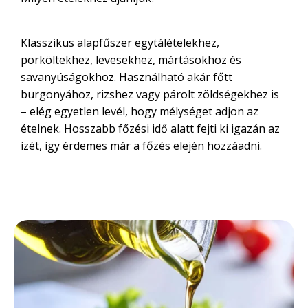
Klasszikus alapfűszer egytálételekhez,
pörköltekhez, levesekhez, mártásokhoz és
savanyúságokhoz. Használható akár főtt
burgonyához, rizshez vagy párolt zöldségekhez is
– elég egyetlen levél, hogy mélységet adjon az
ételnek. Hosszabb főzési idő alatt fejti ki igazán az
ízét, így érdemes már a főzés elején hozzáadni.