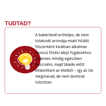
TUDTAD?
A babérlevél erőteljes, de nem
tolakodó aromája miatt hőálló
fűszerként kiválóan alkalmas
hosszú főzési idejű fogásokhoz.
Érdemes mindig egészben
használni, majd tálalás előtt
eltávolítani az ételből – így az íze
megmarad, de nem dominál
túlzottan.