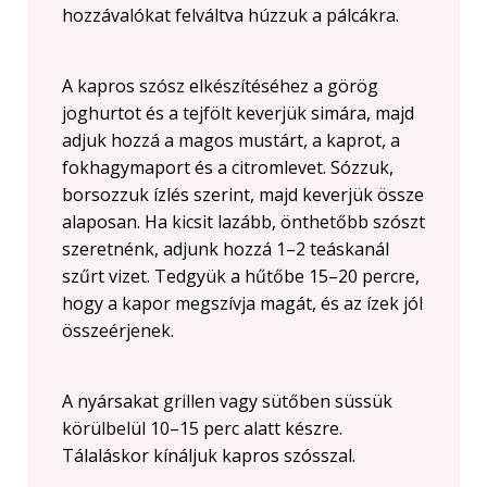
hozzávalókat felváltva húzzuk a pálcákra.
A kapros szósz elkészítéséhez a görög
joghurtot és a tejfölt keverjük simára, majd
adjuk hozzá a magos mustárt, a kaprot, a
fokhagymaport és a citromlevet. Sózzuk,
borsozzuk ízlés szerint, majd keverjük össze
alaposan. Ha kicsit lazább, önthetőbb szószt
szeretnénk, adjunk hozzá 1–2 teáskanál
szűrt vizet. Tedgyük a hűtőbe 15–20 percre,
hogy a kapor megszívja magát, és az ízek jól
összeérjenek.
A nyársakat grillen vagy sütőben süssük
körülbelül 10–15 perc alatt készre.
Tálaláskor kínáljuk kapros szósszal.