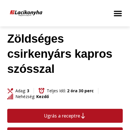
Zöldséges
csirkenyárs kapros
szósszal
Adag:
3
Teljes Idő:
2 óra 30 perc
Nehézség:
Kezdő
Ugrás a receptre