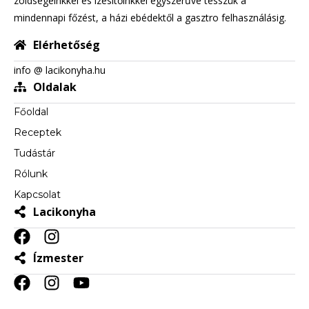
zöldségeinkkel és ízesítőinkkel egyszerűvé tesszük a
mindennapi főzést, a házi ebédektől a gasztro felhasználásig.
Elérhetőség
info @ lacikonyha.hu
Oldalak
Főoldal
Receptek
Tudástár
Rólunk
Kapcsolat
Lacikonyha
Ízmester