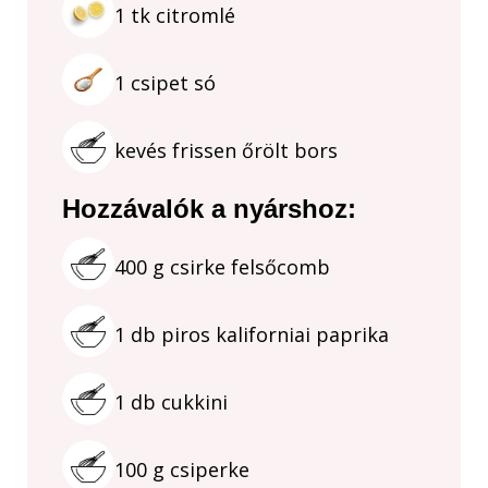
1
tk
citromlé
1
csipet
só
kevés frissen őrölt bors
Hozzávalók a nyárshoz:
400
g
csirke felsőcomb
1
db
piros kaliforniai paprika
1
db
cukkini
100
g
csiperke