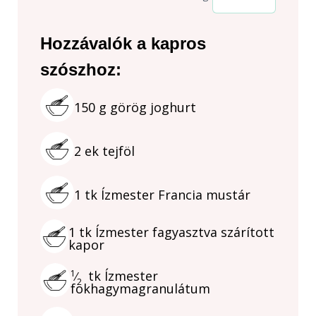
Hozzávalók a kapros
szószhoz:
150
g
görög joghurt
2
ek
tejföl
1
tk
Ízmester Francia mustár
1
tk
Ízmester fagyasztva szárított
kapor
1
tk
Ízmester
⁄
2
fokhagymagranulátum