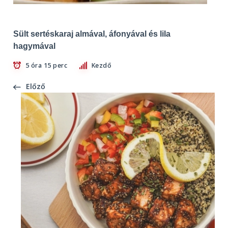
Sült sertéskaraj almával, áfonyával és lila
hagymával
5 óra 15 perc
Kezdő
Előző