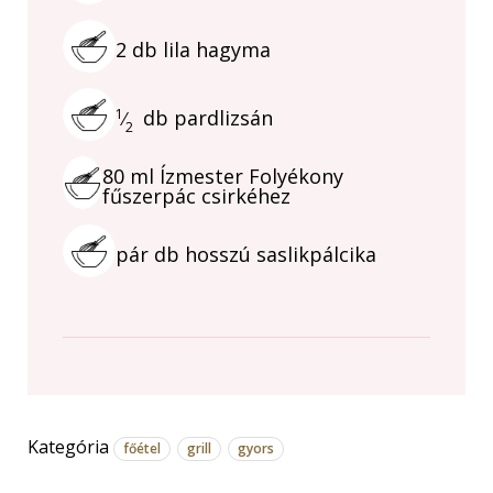
2
db
lila hagyma
1
db
pardlizsán
⁄
2
80
ml
Ízmester Folyékony
fűszerpác csirkéhez
pár
db
hosszú saslikpálcika
Kategória
főétel
grill
gyors