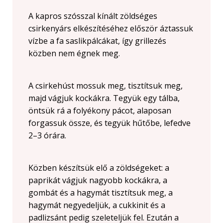
A kapros szósszal kínált zöldséges
csirkenyárs elkészítéséhez először áztassuk
vízbe a fa saslikpálcákat, így grillezés
közben nem égnek meg.
A csirkehúst mossuk meg, tisztítsuk meg,
majd vágjuk kockákra. Tegyük egy tálba,
öntsük rá a folyékony pácot, alaposan
forgassuk össze, és tegyük hűtőbe, lefedve
2–3 órára.
Közben készítsük elő a zöldségeket: a
paprikát vágjuk nagyobb kockákra, a
gombát és a hagymát tisztítsuk meg, a
hagymát negyedeljük, a cukkinit és a
padlizsánt pedig szeleteljük fel. Ezután a