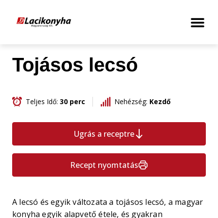
Tojásos lecsó
Teljes Idő:
30 perc
Nehézség:
Kezdő
Ugrás a receptre
Recept nyomtatás
A lecsó és egyik változata a tojásos lecsó, a magyar
konyha egyik alapvető étele, és gyakran