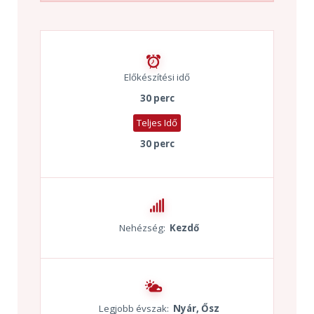
Előkészítési idő
30 perc
Teljes Idő
30 perc
Nehézség:
Kezdő
Legjobb évszak:
Nyár, Ősz