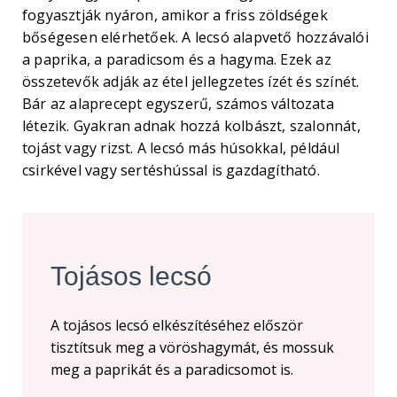
fogyasztják nyáron, amikor a friss zöldségek
bőségesen elérhetőek. A lecsó alapvető hozzávalói
a paprika, a paradicsom és a hagyma. Ezek az
összetevők adják az étel jellegzetes ízét és színét.
Bár az alaprecept egyszerű, számos változata
létezik. Gyakran adnak hozzá kolbászt, szalonnát,
tojást vagy rizst. A lecsó más húsokkal, például
csirkével vagy sertéshússal is gazdagítható.
Tojásos lecsó
A tojásos lecsó elkészítéséhez először
tisztítsuk meg a vöröshagymát, és mossuk
meg a paprikát és a paradicsomot is.