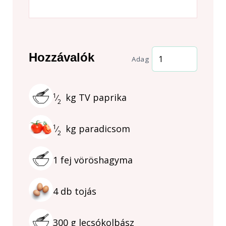
Hozzávalók
Adag
1
kg
TV paprika
⁄
2
1
kg
paradicsom
⁄
2
1
fej
vöröshagyma
4
db
tojás
300
g
lecsókolbász