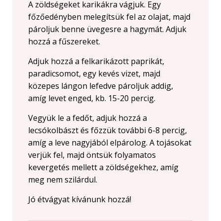
A zöldségeket karikákra vágjuk. Egy
főzőedényben melegítsük fel az olajat, majd
pároljuk benne üvegesre a hagymát. Adjuk
hozzá a fűszereket.
Adjuk hozzá a felkarikázott paprikát,
paradicsomot, egy kevés vizet, majd
közepes lángon lefedve pároljuk addig,
amíg levet enged, kb. 15-20 percig.
Vegyük le a fedőt, adjuk hozzá a
lecsókolbászt és főzzük további 6-8 percig,
amíg a leve nagyjából elpárolog. A tojásokat
verjük fel, majd öntsük folyamatos
kevergetés mellett a zöldségekhez, amíg
meg nem szilárdul.
Jó étvágyat kívánunk hozzá!