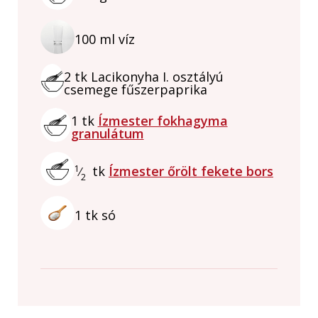
100
ml
víz
2
tk
Lacikonyha I. osztályú
csemege fűszerpaprika
1
tk
Ízmester fokhagyma
granulátum
1
tk
Ízmester őrölt fekete bors
⁄
2
1
tk
só