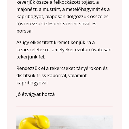
keverjük össze a felkockázott tojást, a
majonézt, a mustárt, a metélőhagymát és a
kapribogyót, alaposan dolgozzuk össze és
fűszerezzük ízlésünk szerint sóval és
borssal.
Az így elkészített krémet kenjük rá a
lazacszeletekre, amelyeket ezután óvatosan
tekerjünk fel.
Rendezzük el a tekercseket tányérokon és
díszítsük friss kaporral, valamint
kapribogyóval.
Jó étvágyat hozzá!