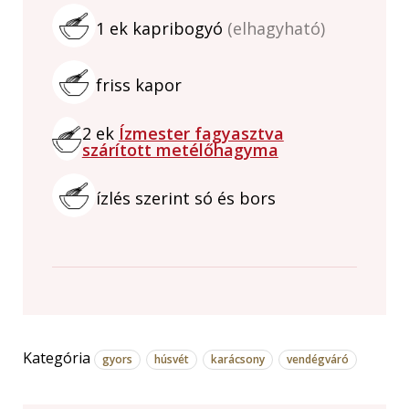
1
ek
kapribogyó
(elhagyható)
friss kapor
2
ek
Ízmester fagyasztva
szárított metélőhagyma
ízlés szerint só és bors
Kategória
gyors
húsvét
karácsony
vendégváró