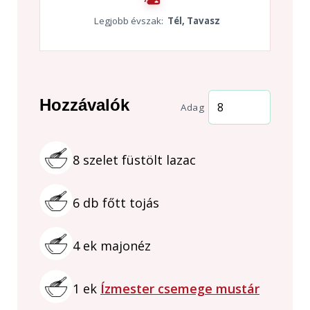
Legjobb évszak:
Tél, Tavasz
Hozzávalók
Adag
8
szelet
füstölt lazac
6
db
főtt tojás
4
ek
majonéz
1
ek
Ízmester csemege mustár