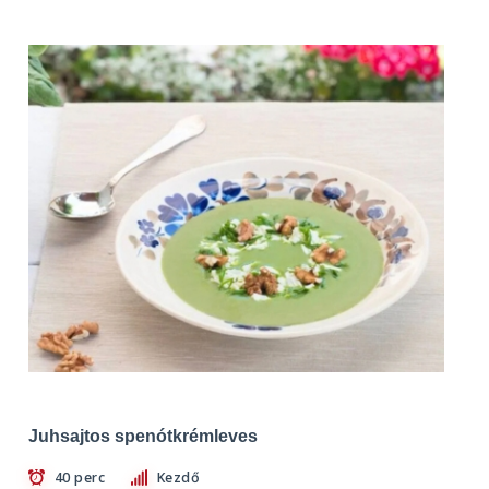
Juhsajtos spenótkrémleves
40 perc
Kezdő