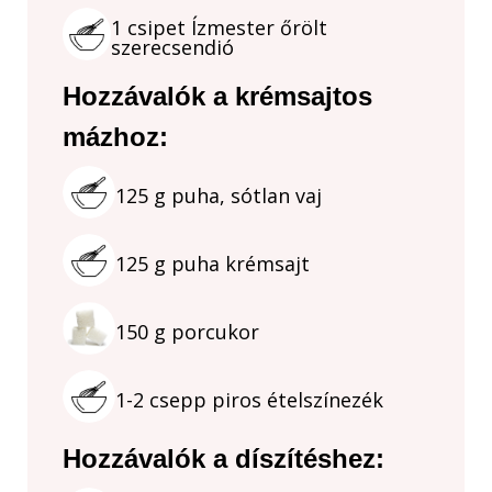
1
csipet
Ízmester őrölt
szerecsendió
Hozzávalók a krémsajtos
mázhoz:
125
g
puha, sótlan vaj
125
g
puha krémsajt
150
g
porcukor
1-2
csepp
piros ételszínezék
Hozzávalók a díszítéshez: