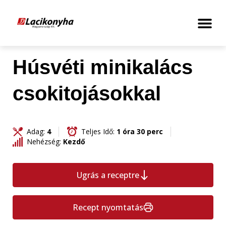
Húsvéti minikalács
csokitojásokkal
Adag:
4
Teljes Idő:
1 óra 30 perc
Nehézség:
Kezdő
Ugrás a receptre
Recept nyomtatás