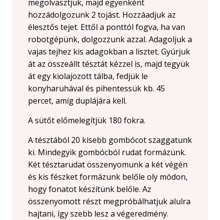
megolvasztjuk, majd egyenként
hozzádolgozunk 2 tojást. Hozzáadjuk az
élesztős tejet. Ettől a ponttól fogva, ha van
robotgépünk, dolgozzunk azzal. Adagoljuk a
vajas tejhez kis adagokban a lisztet. Gyúrjuk
át az összeállt tésztát kézzel is, majd tegyük
át egy kiolajozott tálba, fedjük le
konyharuhával és pihentessük kb. 45
percet, amíg duplájára kell.
A sütőt előmelegítjük 180 fokra.
A tésztából 20 kisebb gombócot szaggatunk
ki. Mindegyik gombócból rudat formázunk.
Két tésztarudat összenyomunk a két végén
és kis fészket formázunk belőle oly módon,
hogy fonatot készítünk belőle. Az
összenyomott részt megpróbálhatjuk alulra
hajtani, így szebb lesz a végeredmény.