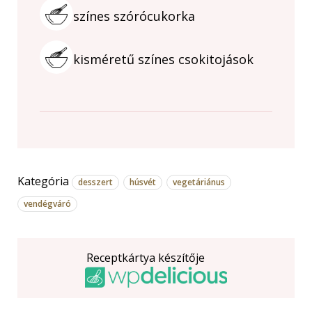
színes szórócukorka
kisméretű színes csokitojások
Kategória
desszert
húsvét
vegetáriánus
vendégváró
Receptkártya készítője