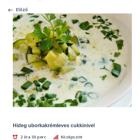
Előző
Hideg uborkakrémleves cukkinivel
2 óra 30 perc
Középszint