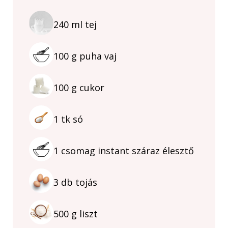
240
ml
tej
100
g
puha vaj
100
g
cukor
1
tk
só
1
csomag
instant száraz élesztő
3
db
tojás
500
g
liszt