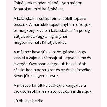
Csináljunk minden rúdból ilyen módon
fonatokat, mini kalácskákat.
A kalácskákat sütőpapírral bélelt tepsire
tesszük. A maradék tojást enyhén felverjük,
és megkenjük vele a kalácskákat. 15 percig
sütjük őket, vagy amíg enyhén
megbarnulnak. Kihűtjük őket.
A mázhoz keverjük ki robotgépben vagy
kézzel a vajat a krémsajttal. Legyen sima és
levegős. Óvatosan adagoljuk hozzá több
részletben a porcukrot és az ételszínezéket.
Keverjük ki egyenletesre.
A mázat a kihűlt kalácskákra kenjük és a
csokitojásokkal és a szórócukorral díszítjük.
10 db lesz belőle.