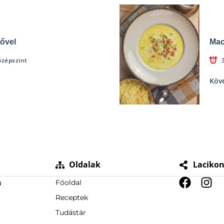
ővel
Mac
özépszint
Köv
Oldalak
Laciko
u
Főoldal
Receptek
Tudástár