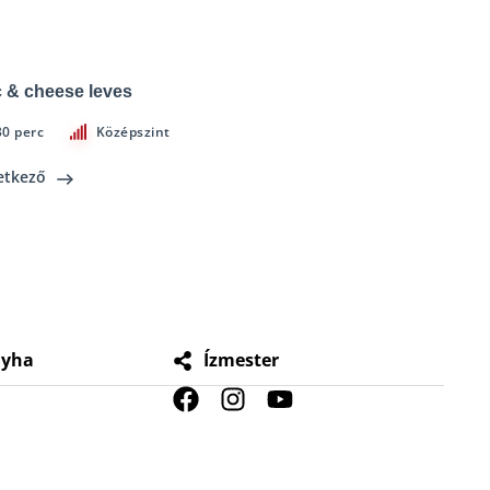
 & cheese leves
30 perc
Középszint
etkező
nyha
Ízmester