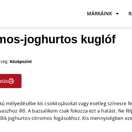
MÁRKÁINK
R
mos-joghurtos kuglóf
zség:
Középszint
atás
 mélyedésébe kis csokitojásokat vagy esetleg színesre feste
avaszhoz illő. A bazsalikom csak fokozza ezt a hatást. Ne f
illik joghurtos-citromos fogásokhoz. Kis mennyiségben eze