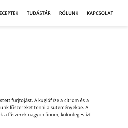
ECEPTEK
TUDÁSTÁR
RÓLUNK
KAPCSOLAT
tt fürjtojást. A kuglóf íze a citrom és a
éljünk fűszereket tenni a süteményekbe. A
k a fűszerek nagyon finom, különleges ízt