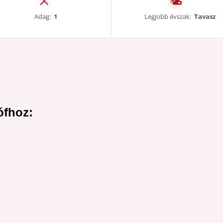
Adag:
1
Legjobb évszak:
Tavasz
ófhoz: