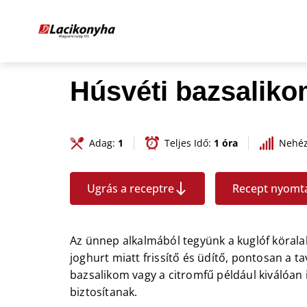
Húsvéti bazsaliko
Adag:
1
Teljes Idő:
1 óra
Nehé
Ugrás a receptre
Recept nyomt
Az ünnep alkalmából tegyünk a kuglóf köralakú
joghurt miatt frissítő és üdítő, pontosan a t
bazsalikom vagy a citromfű például kiválóan 
biztosítanak.