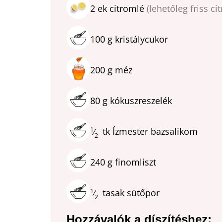
2
ek
citromlé
(lehetőleg friss ci
100
g
kristálycukor
200
g
méz
80
g
kókuszreszelék
1
tk
Ízmester bazsalikom
⁄
2
240
g
finomliszt
1
tasak
sütőpor
⁄
2
Hozzávalók a díszítéshez: