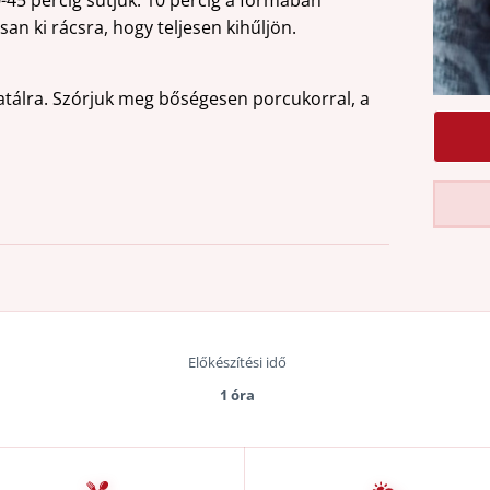
-45 percig sütjük. 10 percig a formában
san ki rácsra, hogy teljesen kihűljön.
tatálra. Szórjuk meg bőségesen porcukorral, a
Előkészítési idő
1 óra