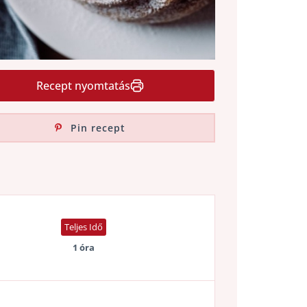
Recept nyomtatás
Pin recept
Teljes Idő
1 óra