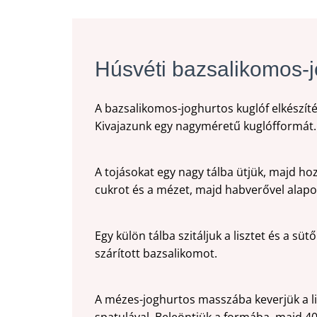
Húsvéti bazsalikomos-j
A bazsalikomos-joghurtos kuglóf elkészíté
Kivajazunk egy nagyméretű kuglófformát.
A tojásokat egy nagy tálba ütjük, majd hoz
cukrot és a mézet, majd habverővel alapo
Egy külön tálba szitáljuk a lisztet és a s
szárított bazsalikomot.
A mézes-joghurtos masszába keverjük a li