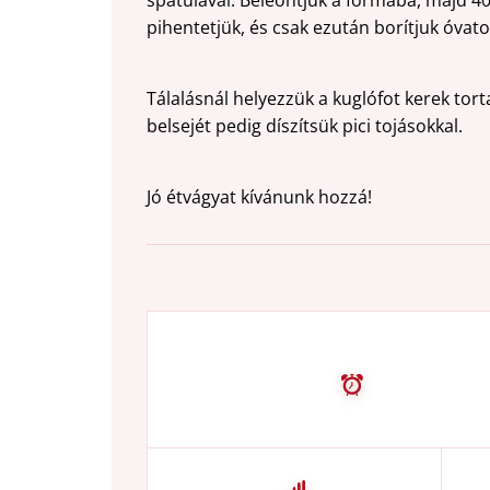
spatulával. Beleöntjük a formába, majd 40
pihentetjük, és csak ezután borítjuk óvato
Tálalásnál helyezzük a kuglófot kerek tor
belsejét pedig díszítsük pici tojásokkal.
Jó étvágyat kívánunk hozzá!