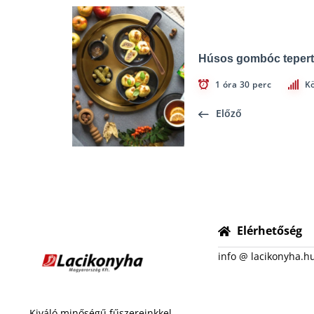
Húsos gombóc tepert
1 óra 30 perc
K
Előző
Elérhetőség
info @ lacikonyha.h
Kiváló minőségű fűszereinkkel,