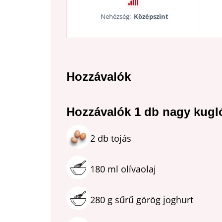
Nehézség:
Középszint
Hozzávalók
Hozzávalók 1 db nagy kugl
2
db
tojás
180
ml
olívaolaj
280
g
sűrű görög joghurt