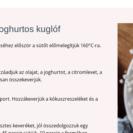
oghurtos kuglóf
séhez először a sütőt előmelegítjük 160°C-ra.
záadjuk az olajat, a joghurtot, a citromlevet, a
san összekeverjük.
ütőport. Hozzákeverjük a kókuszreszeléket és a
sztes keveréket, jól összedolgozzuk egy