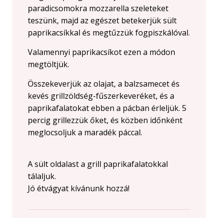
paradicsomokra mozzarella szeleteket
teszünk, majd az egészet betekerjük sült
paprikacsíkkal és megtűzzük fogpiszkálóval.
Valamennyi paprikacsíkot ezen a módon
megtöltjük.
Összekeverjük az olajat, a balzsamecet és
kevés grillzöldség-fűszerkeveréket, és a
paprikafalatokat ebben a pácban érleljük. 5
percig grillezzük őket, és közben időnként
meglocsoljuk a maradék páccal.
A sült oldalast a grill paprikafalatokkal
tálaljuk.
Jó étvágyat kívánunk hozzá!