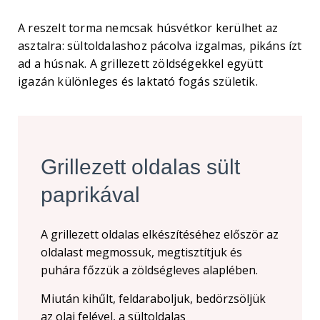
A reszelt torma nemcsak húsvétkor kerülhet az
asztalra: sültoldalashoz pácolva izgalmas, pikáns ízt
ad a húsnak. A grillezett zöldségekkel együtt
igazán különleges és laktató fogás születik.
Grillezett oldalas sült
paprikával
A grillezett oldalas elkészítéséhez először az
oldalast megmossuk, megtisztítjuk és
puhára főzzük a zöldségleves alaplében.
Miután kihűlt, feldaraboljuk, bedörzsöljük
az olaj felével, a sültoldalas