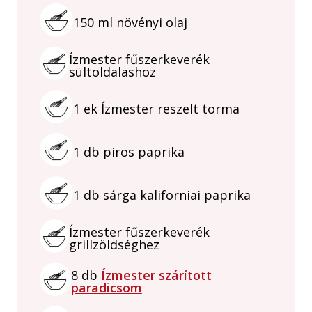
150
ml
növényi olaj
Ízmester fűszerkeverék
sültoldalashoz
1
ek
Ízmester reszelt torma
1
db
piros paprika
1
db
sárga kaliforniai paprika
Ízmester fűszerkeverék
grillzöldséghez
8
db
Ízmester szárított
paradicsom