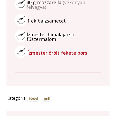
40
g
mozzarella
(vékonyan
felvágva)
1
ek
balzsamecet
Ízmester himalájai só
fűszermalom
Ízmester őrölt fekete bors
Kategória
főétel
grill