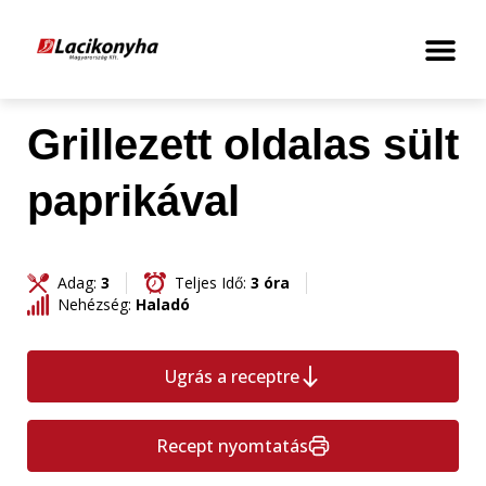
Grillezett oldalas sült
paprikával
Adag:
3
Teljes Idő:
3 óra
Nehézség:
Haladó
Ugrás a receptre
Recept nyomtatás