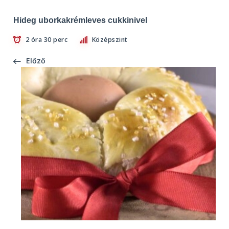
Hideg uborkakrémleves cukkinivel
2 óra 30 perc
Középszint
Előző