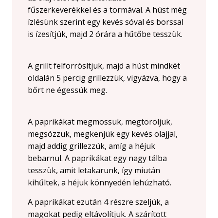
fűszerkeverékkel és a tormával. A húst még
ízlésünk szerint egy kevés sóval és borssal
is ízesítjük, majd 2 órára a hűtőbe tesszük.
A grillt felforrósítjuk, majd a húst mindkét
oldalán 5 percig grillezzük, vigyázva, hogy a
bőrt ne égessük meg.
A paprikákat megmossuk, megtöröljük,
megsózzuk, megkenjük egy kevés olajjal,
majd addig grillezzük, amíg a héjuk
bebarnul. A paprikákat egy nagy tálba
tesszük, amit letakarunk, így miután
kihűltek, a héjuk könnyedén lehúzható.
A paprikákat ezután 4 részre szeljük, a
magokat pedig eltávolítjuk. A szárított