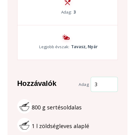
Adag:
3
Legjobb évszak:
Tavasz, Nyár
Hozzávalók
Adag
800
g
sertésoldalas
1
l
zöldségleves alaplé