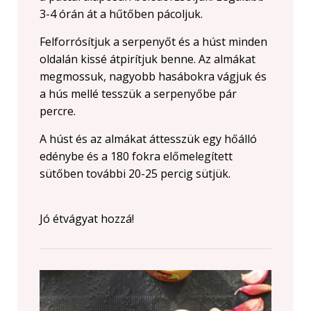
3-4 órán át a hűtőben pácoljuk.
Felforrósítjuk a serpenyőt és a húst minden
oldalán kissé átpirítjuk benne. Az almákat
megmossuk, nagyobb hasábokra vágjuk és
a hús mellé tesszük a serpenyőbe pár
percre.
A húst és az almákat áttesszük egy hőálló
edénybe és a 180 fokra előmelegített
sütőben további 20-25 percig sütjük.
Jó étvágyat hozzá!