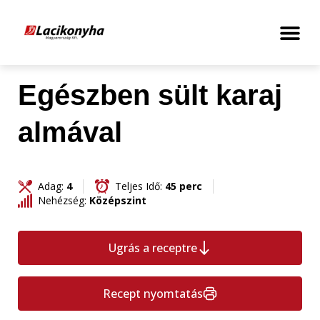
Egészben sült karaj
almával
Adag:
4
Teljes Idő:
45 perc
Nehézség:
Középszint
Ugrás a receptre
Recept nyomtatás