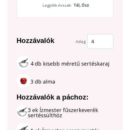
Legjobb évszak:
Tél, Ősz
Hozzávalók
Adag
4
db
kisebb méretű sertéskaraj
3
db
alma
Hozzávalók a páchoz:
3
ek
Ízmester fűszerkeverék
sertéssülthöz