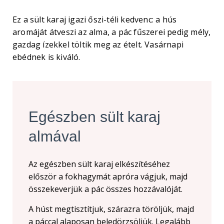
Ez a sült karaj igazi őszi-téli kedvenc: a hús
aromáját átveszi az alma, a pác fűszerei pedig mély,
gazdag ízekkel töltik meg az ételt. Vasárnapi
ebédnek is kiváló.
Egészben sült karaj
almával
Az egészben sült karaj elkészítéséhez
először a fokhagymát apróra vágjuk, majd
összekeverjük a pác összes hozzávalóját.
A húst megtisztítjuk, szárazra töröljük, majd
a páccal alaposan beledörzsöljük. Legalább