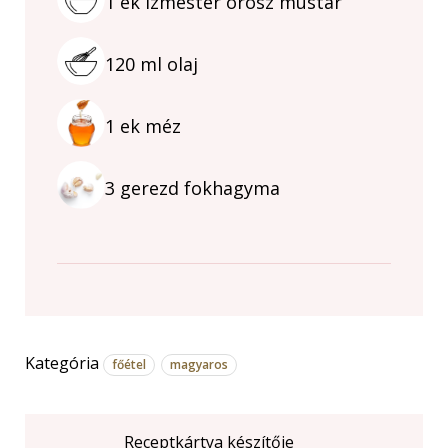
1
ek
Ízmester orosz mustár
120
ml
olaj
1
ek
méz
3
gerezd
fokhagyma
Kategória
főétel
magyaros
Receptkártya készítője