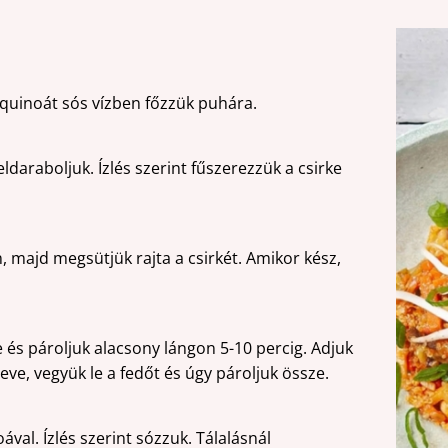
 quinoát sós vízben főzzük puhára.
daraboljuk. Ízlés szerint fűszerezzük a csirke
 majd megsütjük rajta a csirkét. Amikor kész,
 és pároljuk alacsony lángon 5-10 percig. Adjuk
leve, vegyük le a fedőt és úgy pároljuk össze.
ával. Ízlés szerint sózzuk. Tálalásnál