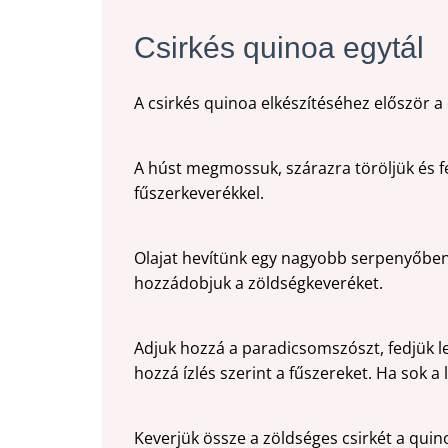
Csirkés quinoa egytál
A csirkés quinoa elkészítéséhez először a
A húst megmossuk, szárazra töröljük és fel
fűszerkeverékkel.
Olajat hevítünk egy nagyobb serpenyőben,
hozzádobjuk a zöldségkeveréket.
Adjuk hozzá a paradicsomszószt, fedjük le
hozzá ízlés szerint a fűszereket. Ha sok a 
Keverjük össze a zöldséges csirkét a quino