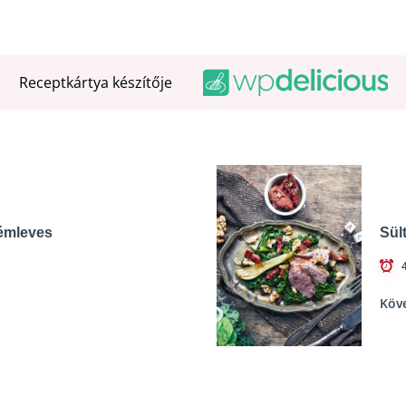
Receptkártya készítője
émleves
Sül
Köv