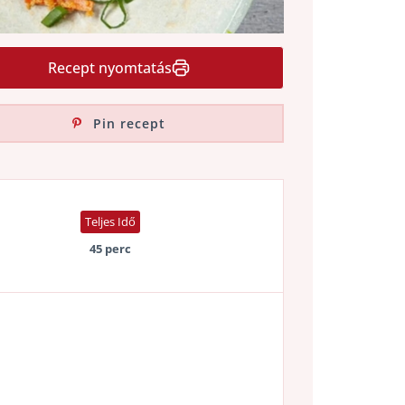
Recept nyomtatás
Pin recept
Teljes Idő
45 perc