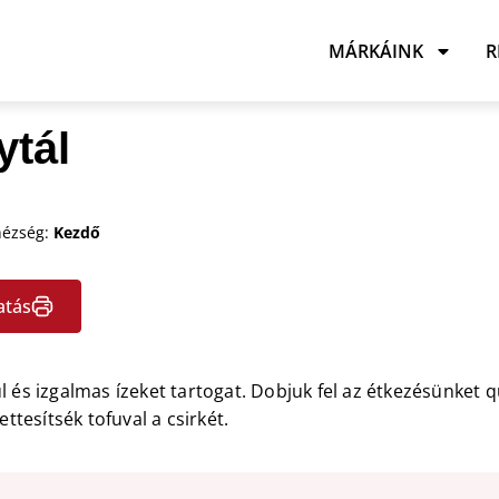
MÁRKÁINK
R
ytál
ézség:
Kezdő
atás
ül és izgalmas ízeket tartogat. Dobjuk fel az étkezésünke
tesítsék tofuval a csirkét.