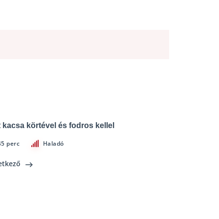
t kacsa körtével és fodros kellel
45 perc
Haladó
etkező