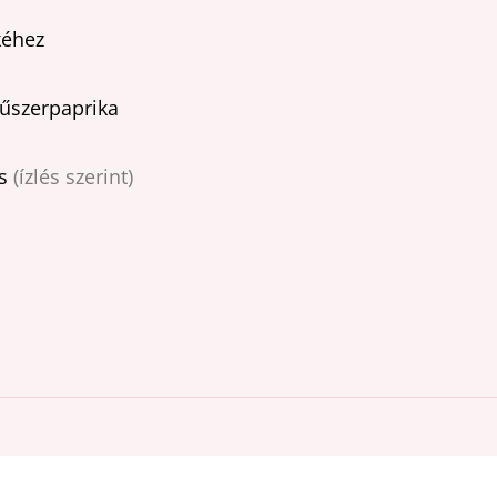
kéhez
fűszerpaprika
rs
(ízlés szerint)