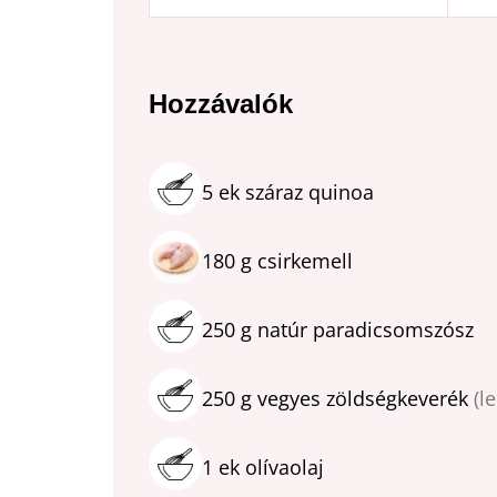
Hozzávalók
5
ek
száraz quinoa
180
g
csirkemell
250
g
natúr paradicsomszósz
250
g
vegyes zöldségkeverék
(l
1
ek
olívaolaj