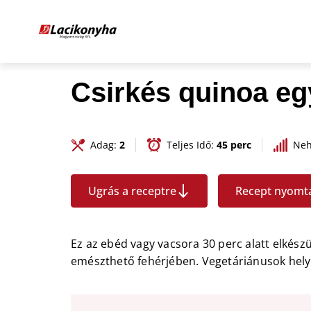
Csirkés quinoa eg
Adag:
2
Teljes Idő:
45 perc
Neh
Ugrás a receptre
Recept nyomt
Ez az ebéd vagy vacsora 30 perc alatt elkész
emészthető fehérjében. Vegetáriánusok helyet