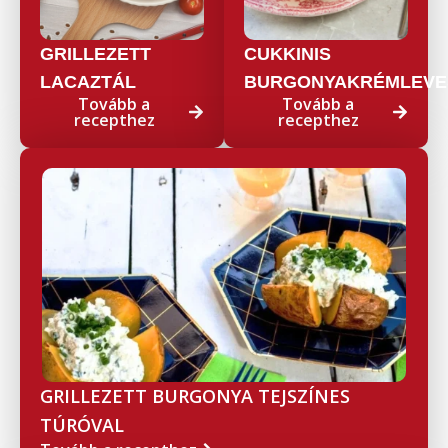
GRILLEZETT
CUKKINIS
LACAZTÁL
BURGONYAKRÉMLEVE
Tovább a
Tovább a
recepthez
recepthez
GRILLEZETT BURGONYA TEJSZÍNES
TÚRÓVAL