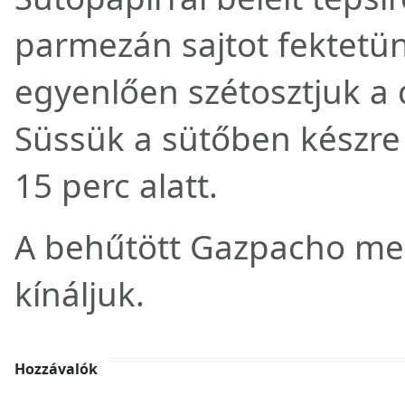
parmezán sajtot fektetün
egyenlően szétosztjuk a 
Süssük a sütőben készre 
15 perc alatt.
A behűtött Gazpacho mell
kínáljuk.
Hozzávalók