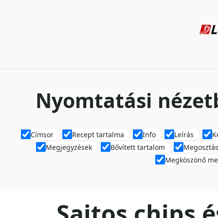
Nyomtatási nézetb
Címsor
Recept tartalma
Info
Leírás
K
Megjegyzések
Bővített tartalom
Megosztás
Megköszönő me
Sajtos chips 