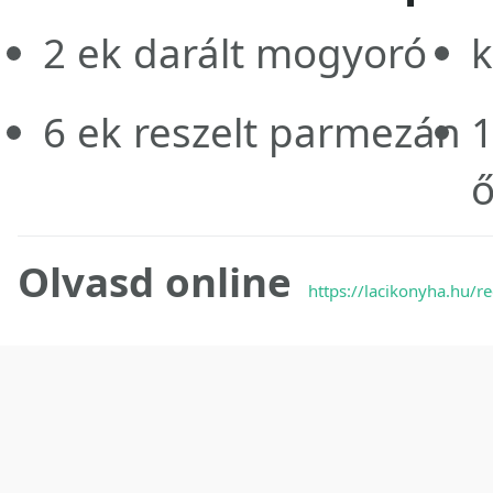
2
ek
darált mogyoró
k
6
ek
reszelt parmezán
ő
Olvasd online
https://lacikonyha.hu/r