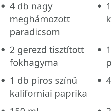
4
db
nagy
meghámozott
k
paradicsom
2
gerezd
tisztított
fokhagyma
p
1
db
piros színű
kaliforniai paprika
150
ml