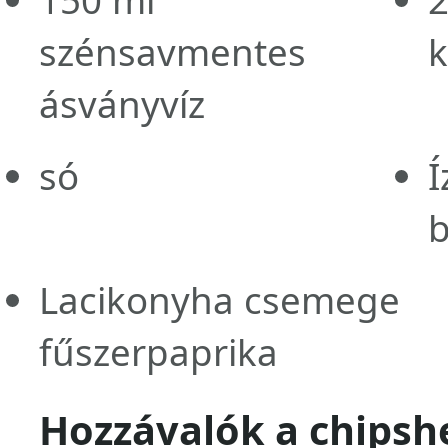
szénsavmentes
ásványvíz
só
Í
b
Lacikonyha csemege
fűszerpaprika
Hozzávalók a chipsh