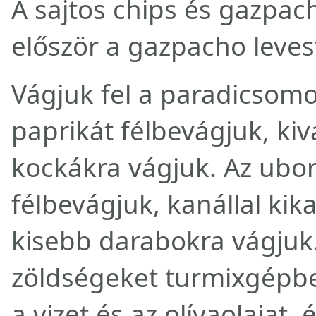
A sajtos chips és gazpac
először a gazpacho levest
Vágjuk fel a paradicsomo
paprikát félbevágjuk, ki
kockákra vágjuk. Az ubo
félbevágjuk, kanállal ki
kisebb darabokra vágjuk
zöldségeket turmixgépbe
a vizet és az olívaolajat, é