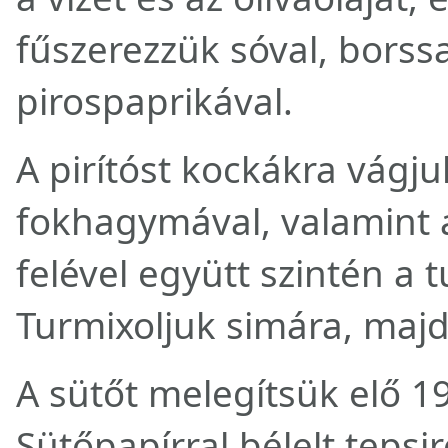
fűszerezzük sóval, borssa
pirospaprikával.
A pirítóst kockákra vágju
fokhagymával, valamint 
felével együtt szintén a
Turmixoljuk simára, majd
A sütőt melegítsük elő 19
Sütőpapírral bélelt tepsi