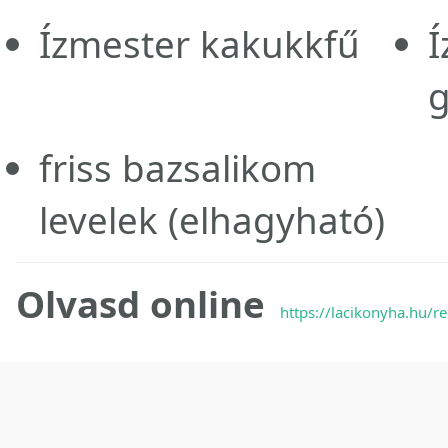
Ízmester kakukkfű
friss bazsalikom
levelek
(elhagyható)
Olvasd online
https://lacikonyha.hu/r