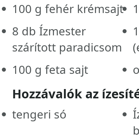
100
g
fehér krémsajt
8
db
Ízmester
szárított paradicsom
(
100
g
feta sajt
o
Hozzávalók az ízesít
tengeri só
Í
b