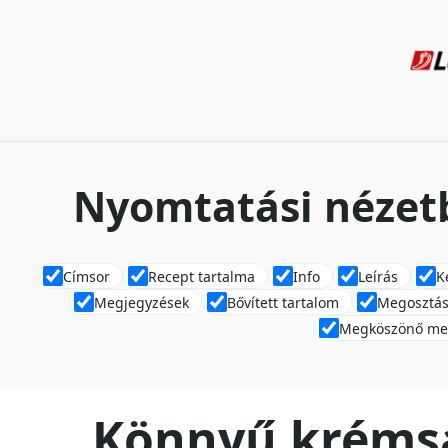
Nyomtatási nézetb
Címsor
Recept tartalma
Info
Leírás
K
Megjegyzések
Bővített tartalom
Megosztás
Megköszönő me
Könnyű krémsa